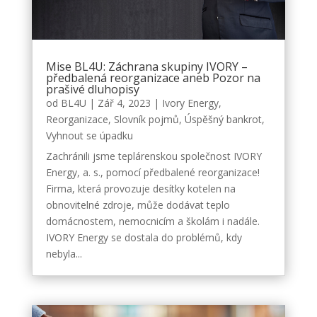
Mise BL4U: Záchrana skupiny IVORY –
předbalená reorganizace aneb Pozor na
prašivé dluhopisy
od
BL4U
|
Zář 4, 2023
|
Ivory Energy
,
Reorganizace
,
Slovník pojmů
,
Úspěšný bankrot
,
Vyhnout se úpadku
Zachránili jsme teplárenskou společnost IVORY
Energy, a. s., pomocí předbalené reorganizace!
Firma, která provozuje desítky kotelen na
obnovitelné zdroje, může dodávat teplo
domácnostem, nemocnicím a školám i nadále.
IVORY Energy se dostala do problémů, kdy
nebyla...