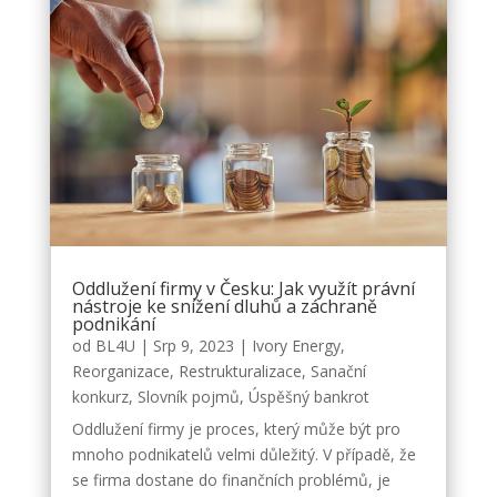
Oddlužení firmy v Česku: Jak využít právní
nástroje ke snížení dluhů a záchraně
podnikání
od
BL4U
|
Srp 9, 2023
|
Ivory Energy
,
Reorganizace
,
Restrukturalizace
,
Sanační
konkurz
,
Slovník pojmů
,
Úspěšný bankrot
Oddlužení firmy je proces, který může být pro
mnoho podnikatelů velmi důležitý. V případě, že
se firma dostane do finančních problémů, je