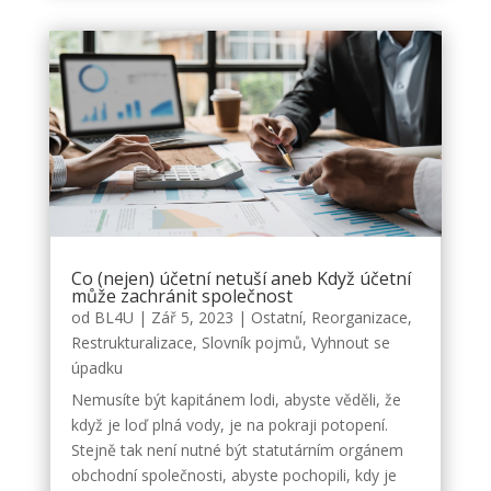
Co (nejen) účetní netuší aneb Když účetní
může zachránit společnost
od
BL4U
|
Zář 5, 2023
|
Ostatní
,
Reorganizace
,
Restrukturalizace
,
Slovník pojmů
,
Vyhnout se
úpadku
Nemusíte být kapitánem lodi, abyste věděli, že
když je loď plná vody, je na pokraji potopení.
Stejně tak není nutné být statutárním orgánem
obchodní společnosti, abyste pochopili, kdy je