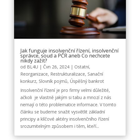
Jak funguje insolvenční řízení, insolvenční
správce, soud a PČR aneb Co nechcete
nikdy zažít?
od
BL4U
|
Čvn 26, 2024
|
Ostatní
,
Reorganizace
,
Restrukturalizace
,
Sanační
konkurz
,
Slovník pojmů
,
Úspěšný bankrot
Insolvenční řízení je pro firmy velmi důležité,
ačkoli je vlastně jakým si tabu a mnozí z nás
nemají o této problematice informace. V tomto
článku se budeme snažit vysvětlit základní
principy a klíčové aktéry insolvenčního řízení
srozumitelným způsobem i těm, kteří...