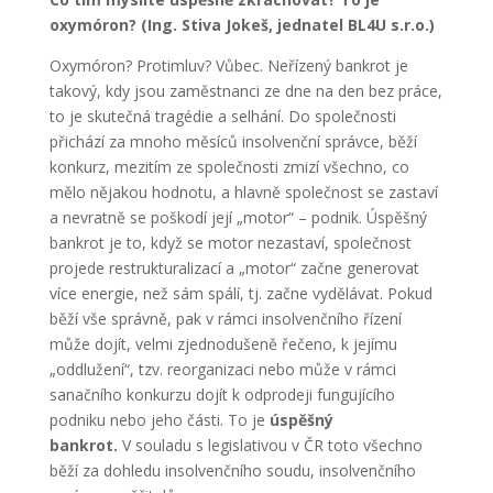
oxymóron? (Ing. Stiva Jokeš, jednatel BL4U s.r.o.)
Oxymóron? Protimluv? Vůbec. Neřízený bankrot je
takový, kdy jsou zaměstnanci ze dne na den bez práce,
to je skutečná tragédie a selhání. Do společnosti
přichází za mnoho měsíců insolvenční správce, běží
konkurz, mezitím ze společnosti zmizí všechno, co
mělo nějakou hodnotu, a hlavně společnost se zastaví
a nevratně se poškodí její „motor“ – podnik. Úspěšný
bankrot je to, když se motor nezastaví, společnost
projede restrukturalizací a „motor“ začne generovat
více energie, než sám spálí, tj. začne vydělávat. Pokud
běží vše správně, pak v rámci insolvenčního řízení
může dojít, velmi zjednodušeně řečeno, k jejímu
„oddlužení“, tzv. reorganizaci nebo může v rámci
sanačního konkurzu dojít k odprodeji fungujícího
podniku nebo jeho části. To je
úspěšný
bankrot.
V souladu s legislativou v ČR toto všechno
běží za dohledu insolvenčního soudu, insolvenčního