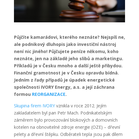
Půjčíte kamarádovi, kterého neznáte? Nejspíš ne,
ale podnikový dluhopis jako investiční nástroj
není nic jiného! Půjčujete peníze někomu, koho
neznáte, jen na základě jeho slibů a marketingu.
Příkladů je v Česku mnoho a další ještě přibydou.
Finanční gramotnost je v Česku opravdu bídná.
Jedním z řady případů je úpadek energetické
společnosti IVORY Energy, a.s. a její záchrana
formou
REORGANIZACE
.
Skupina firem IVORY
vznikla v roce 2012. Jejím
zakladatelem byl pan Petr Mach. Podnikatelským
záměrem bylo provozování blokových a domovních
kotelen na obnovitelné zdroje energie (OZE) – dřevní
pelety a dřevní štěpku. Odběrateli tepla jsou pak dílem