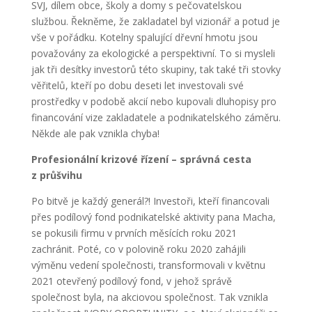
SVJ, dílem obce, školy a domy s pečovatelskou
službou. Řekněme, že zakladatel byl vizionář a potud je
vše v pořádku. Kotelny spalující dřevní hmotu jsou
považovány za ekologické a perspektivní. To si mysleli
jak tři desítky investorů této skupiny, tak také tři stovky
věřitelů, kteří po dobu deseti let investovali své
prostředky v podobě akcií nebo kupovali dluhopisy pro
financování vize zakladatele a podnikatelského záměru.
Někde ale pak vznikla chyba!
Profesionální krizové řízení – správná cesta
z průšvihu
Po bitvě je každý generál?! Investoři, kteří financovali
přes podílový fond podnikatelské aktivity pana Macha,
se pokusili firmu v prvních měsících roku 2021
zachránit. Poté, co v polovině roku 2020 zahájili
výměnu vedení společnosti, transformovali v květnu
2021 otevřený podílový fond, v jehož správě
společnost byla, na akciovou společnost. Tak vznikla