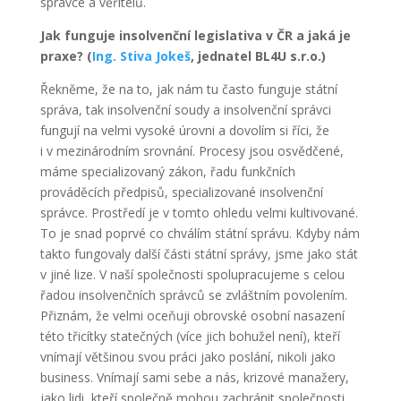
správce a věřitelů.
Jak funguje insolvenční legislativa v ČR a jaká je
praxe? (
Ing. Stiva Jokeš
, jednatel BL4U s.r.o.)
Řekněme, že na to, jak nám tu často funguje státní
správa, tak insolvenční soudy a insolvenční správci
fungují na velmi vysoké úrovni a dovolím si říci, že
i v mezinárodním srovnání. Procesy jsou osvědčené,
máme specializovaný zákon, řadu funkčních
prováděcích předpisů, specializované insolvenční
správce. Prostředí je v tomto ohledu velmi kultivované.
To je snad poprvé co chválím státní správu. Kdyby nám
takto fungovaly další části státní správy, jsme jako stát
v jiné lize. V naší společnosti spolupracujeme s celou
řadou insolvenčních správců se zvláštním povolením.
Přiznám, že velmi oceňuji obrovské osobní nasazení
této třicítky statečných (více jich bohužel není), kteří
vnímají většinou svou práci jako poslání, nikoli jako
business. Vnímají sami sebe a nás, krizové manažery,
jako lidi, kteří společně mohou zachránit společnosti