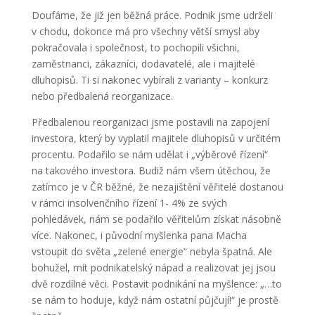
Doufáme, že již jen běžná práce. Podnik jsme udrželi
v chodu, dokonce má pro všechny větší smysl aby
pokračovala i společnost, to pochopili všichni,
zaměstnanci, zákazníci, dodavatelé, ale i majitelé
dluhopisů. Ti si nakonec vybírali z varianty – konkurz
nebo předbalená reorganizace.
Předbalenou reorganizaci jsme postavili na zapojení
investora, který by vyplatil majitele dluhopisů v určitém
procentu. Podařilo se nám udělat i „výběrové řízení“
na takového investora. Budiž nám všem útěchou, že
zatímco je v ČR běžné, že nezajištění věřitelé dostanou
v rámci insolvenčního řízení 1- 4% ze svých
pohledávek, nám se podařilo věřitelům získat násobně
více. Nakonec, i původní myšlenka pana Macha
vstoupit do světa „zelené energie“ nebyla špatná. Ale
bohužel, mít podnikatelský nápad a realizovat jej jsou
dvě rozdílné věci. Postavit podnikání na myšlence: „…to
se nám to hoduje, když nám ostatní půjčují!“ je prostě