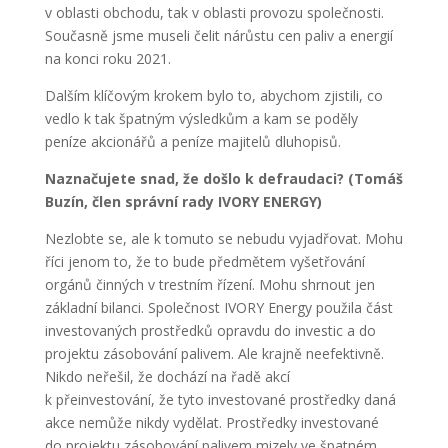
v oblasti obchodu, tak v oblasti provozu společnosti.
Současně jsme museli čelit nárůstu cen paliv a energií
na konci roku 2021.
Dalším klíčovým krokem bylo to, abychom zjistili, co
vedlo k tak špatným výsledkům a kam se poděly
peníze akcionářů a peníze majitelů dluhopisů.
Naznačujete snad, že došlo k defraudaci? (Tomáš
Buzín, člen správní rady IVORY ENERGY)
Nezlobte se, ale k tomuto se nebudu vyjadřovat. Mohu
říci jenom to, že to bude předmětem vyšetřování
orgánů činných v trestním řízení. Mohu shrnout jen
základní bilanci. Společnost IVORY Energy použila část
investovaných prostředků opravdu do investic a do
projektu zásobování palivem. Ale krajně neefektivně.
Nikdo neřešil, že dochází na řadě akcí
k přeinvestování, že tyto investované prostředky daná
akce nemůže nikdy vydělat. Prostředky investované
do projektu zásobování palivem mizely ve špatném