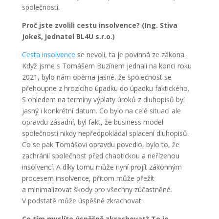
společnosti.
Proč jste zvolili cestu insolvence? (Ing. Stiva
Jokeš, jednatel BL4U s.r.o.)
Cesta insolvence
se nevolí, ta je povinná ze zákona.
Když jsme s Tomášem Buzínem jednali na konci roku
2021, bylo nám oběma jasné, že společnost se
přehoupne z hrozícího úpadku do úpadku faktického.
S ohledem na termíny výplaty úroků z dluhopisů byl
jasný i konkrétní datum. Co bylo na celé situaci ale
opravdu zásadní, byl fakt, že business model
společnosti nikdy nepředpokládal splacení dluhopisů.
Co se pak Tomášovi opravdu povedlo, bylo to, že
zachránil společnost před chaotickou a neřízenou
insolvencí. A díky tomu může nyní projít zákonným
procesem insolvence, přitom může přežít
a minimalizovat škody pro všechny zúčastněné.
V podstatě může úspěšně zkrachovat.
Co tím myslíte úspěšně zkrachovat? To je