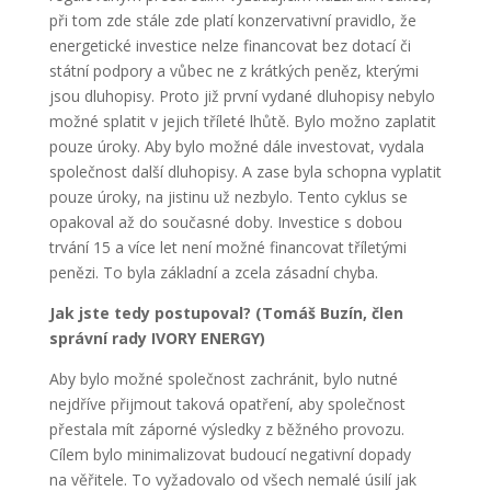
při tom zde stále zde platí konzervativní pravidlo, že
energetické investice nelze financovat bez dotací či
státní podpory a vůbec ne z krátkých peněz, kterými
jsou dluhopisy. Proto již první vydané dluhopisy nebylo
možné splatit v jejich tříleté lhůtě. Bylo možno zaplatit
pouze úroky. Aby bylo možné dále investovat, vydala
společnost další dluhopisy. A zase byla schopna vyplatit
pouze úroky, na jistinu už nezbylo. Tento cyklus se
opakoval až do současné doby. Investice s dobou
trvání 15 a více let není možné financovat tříletými
penězi. To byla základní a zcela zásadní chyba.
Jak jste tedy postupoval? (Tomáš Buzín, člen
správní rady IVORY ENERGY)
Aby bylo možné společnost zachránit, bylo nutné
nejdříve přijmout taková opatření, aby společnost
přestala mít záporné výsledky z běžného provozu.
Cílem bylo minimalizovat budoucí negativní dopady
na věřitele. To vyžadovalo od všech nemalé úsilí jak