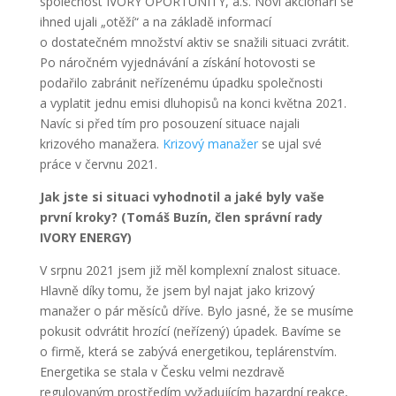
společnost IVORY OPORTUNITY, a.s. Noví akcionáři se
ihned ujali „otěží“ a na základě informací
o dostatečném množství aktiv se snažili situaci zvrátit.
Po náročném vyjednávání a získání hotovosti se
podařilo zabránit neřízenému úpadku společnosti
a vyplatit jednu emisi dluhopisů na konci května 2021.
Navíc si před tím pro posouzení situace najali
krizového manažera.
Krizový manažer
se ujal své
práce v červnu 2021.
Jak jste si situaci vyhodnotil a jaké byly vaše
první kroky? (Tomáš Buzín, člen správní rady
IVORY ENERGY)
V srpnu 2021 jsem již měl komplexní znalost situace.
Hlavně díky tomu, že jsem byl najat jako krizový
manažer o pár měsíců dříve. Bylo jasné, že se musíme
pokusit odvrátit hrozící (neřízený) úpadek. Bavíme se
o firmě, která se zabývá energetikou, teplárenstvím.
Energetika se stala v Česku velmi nezdravě
regulovaným prostředím vyžadujícím hazardní reakce,