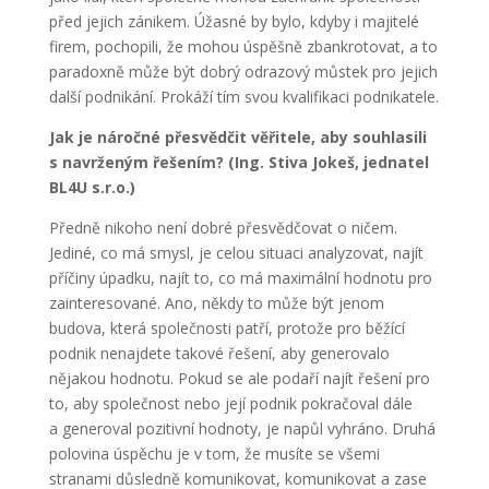
před jejich zánikem. Úžasné by bylo, kdyby i majitelé
firem, pochopili, že mohou úspěšně zbankrotovat, a to
paradoxně může být dobrý odrazový můstek pro jejich
další podnikání. Prokáží tím svou kvalifikaci podnikatele.
Jak je náročné přesvědčit věřitele, aby souhlasili
s navrženým řešením? (Ing. Stiva Jokeš, jednatel
BL4U s.r.o.)
Předně nikoho není dobré přesvědčovat o ničem.
Jediné, co má smysl, je celou situaci analyzovat, najít
příčiny úpadku, najít to, co má maximální hodnotu pro
zainteresované. Ano, někdy to může být jenom
budova, která společnosti patří, protože pro běžící
podnik nenajdete takové řešení, aby generovalo
nějakou hodnotu. Pokud se ale podaří najít řešení pro
to, aby společnost nebo její podnik pokračoval dále
a generoval pozitivní hodnoty, je napůl vyhráno. Druhá
polovina úspěchu je v tom, že musíte se všemi
stranami důsledně komunikovat, komunikovat a zase