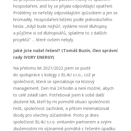
hospodaření, aniž by se přijala odpovídající opatření.
Problémy se neřešily odpovídajícím způsobem a jen se
hromadily. Hospodaření běželo podle jednoduchého
hesla: „Když bude nejhůř, vydáme nové dluhopisy
a půjčíme si od dluhopisářů, splatíme to z dalších
projektů“ … které ovšem nebyly.
Jaké jste našel řešení? (Tomáš Buzín, člen správní
rady IVORY ENERGY)
Na přelomu let 2021/2022 jsem se pustil
do spolupráce s kolegy z BL4U s.r.o., což je
společnost, která se specializuje na krizový
management. Den má 24 hodin a není možné, abych
to celé zvládl sám. Potřeboval jsem k sobě další
zkušené lidi, kteří by mi pomohli situaci společnosti
řešit, společnost zachránit, a přitom minimalizovat
škody pro všechny zúčastněné. Proto je dnes
společnost BL4U s.r.o. smluvním partnerem a svými
zkušenostmi mi významně pomáhá s řešením úpadku