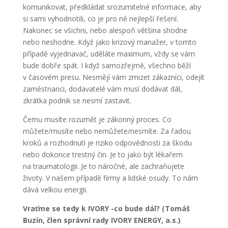
komunikovat, předkládat srozumitelné informace, aby
si sami vyhodnotili, co je pro ně nejlepší řešení.
Nakonec se všichni, nebo alespoň většina shodne
nebo neshodne. Když jako krizový manažer, v tomto
případě vyjednavač, uděláte maximum, vždy se vám
bude dobře spát. I když samozřejmě, všechno běží
v časovém presu. Nesmějí vám zmizet zákazníci, odejít
zaměstnanci, dodavatelé vám musí dodávat dál,
zkrátka podnik se nesmí zastavit.
Čemu musíte rozumět je zákonný proces. Co
můžete/musíte nebo nemůžete/nesmíte. Za řadou
kroků a rozhodnutí je riziko odpovědnosti za škodu
nebo dokonce trestný čin. Je to jako být lékařem
na traumatologii. Je to náročné, ale zachraňujete
životy. V našem případě firmy a lidské osudy. To nám
dává velkou energii.
Vraťme se tedy k IVORY -co bude dál? (Tomáš
Buzín, člen správní rady IVORY ENERGY, a.s.)