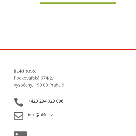
BL4U s.r.o.
Podkovářská 674/2,
Vysočany, 190 00 Praha 9

+420 284 028 886

info@bl4u.cz