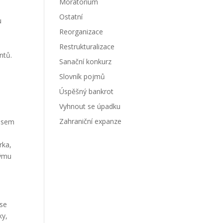
Moratorium
Ostatní
u
Reorganizace
Restrukturalizace
ntů.
Sanační konkurz
Slovník pojmů
Úspěšný bankrot
Vyhnout se úpadku
Zahraniční expanze
 jsem
rka,
týmu
 se
ky,