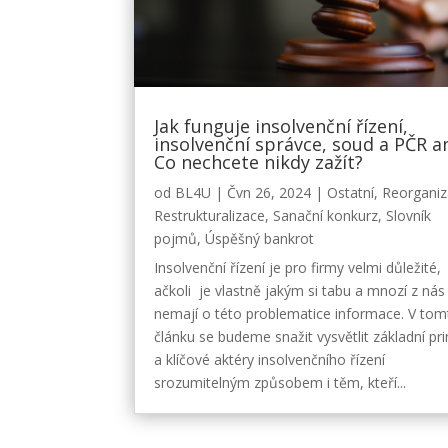
Jak funguje insolvenční řízení,
insolvenční správce, soud a PČR 
Co nechcete nikdy zažít?
od
BL4U
|
Čvn 26, 2024
|
Ostatní
,
Reorgani
Restrukturalizace
,
Sanační konkurz
,
Slovník
pojmů
,
Úspěšný bankrot
Insolvenční řízení je pro firmy velmi důležité,
ačkoli je vlastně jakým si tabu a mnozí z nás
nemají o této problematice informace. V tom
článku se budeme snažit vysvětlit základní pri
a klíčové aktéry insolvenčního řízení
srozumitelným způsobem i těm, kteří...