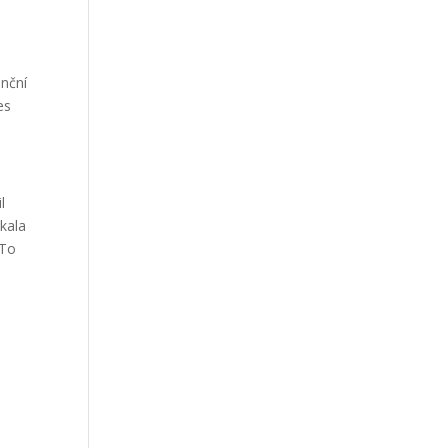
enční
es
l
ýkala
 To