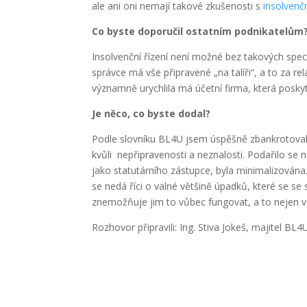
ale ani oni nemají takové zkušenosti s
insolvenč
Co byste doporučil ostatním podnikatelům
Insolvenční řízení není možné bez takových spec
správce má vše připravené „na talíři“, a to za r
významně urychlila má účetní firma, která poskyt
Je něco, co byste dodal?
Podle slovníku BL4U jsem úspěšně zbankrotoval.
kvůli nepřipravenosti a neznalosti. Podařilo se 
jako statutárního zástupce, byla minimalizována
se nedá říci o valné většině úpadků, které se se 
znemožňuje jim to vůbec fungovat, a to nejen v 
Rozhovor připravili: Ing. Stiva Jokeš, majitel BL4