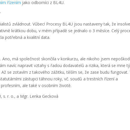
ním řízením
jako odborníci z BL4U.
?
ialistů zvládnout. Vůbec! Procesy BL4U jsou nastaveny tak, že insolv
elativně krátkou dobu, v mém případě se jednalo o 3 měsíce. Celý proc
la potřebná a kvalitní data.
 Ano, má společnost skončila v konkurzu, ale nikoho jsem nepoškodi
nám navíc napravit vztahy s řadou dodavatelů a rizika, která se mne t
. Až se zotavím z takového zážitku, těším se, že zase budu fungovat.
statutárními zástupci táhnou roky, vč. soudů a trestních řízení a
profesním, ale také v osobním životě.
U, s. r. o., a Mgr. Lenka Gecková