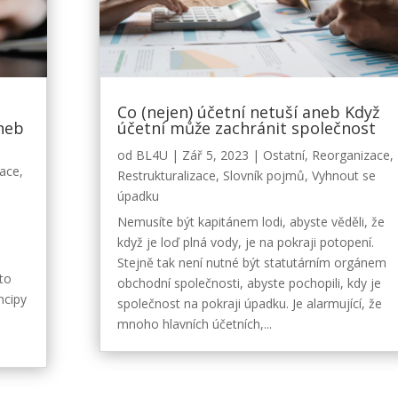
Co (nejen) účetní netuší aneb Když
aneb
účetní může zachránit společnost
od
BL4U
|
Zář 5, 2023
|
Ostatní
,
Reorganizace
,
zace
,
Restrukturalizace
,
Slovník pojmů
,
Vyhnout se
úpadku
Nemusíte být kapitánem lodi, abyste věděli, že
když je loď plná vody, je na pokraji potopení.
Stejně tak není nutné být statutárním orgánem
to
obchodní společnosti, abyste pochopili, kdy je
ncipy
společnost na pokraji úpadku. Je alarmující, že
mnoho hlavních účetních,...