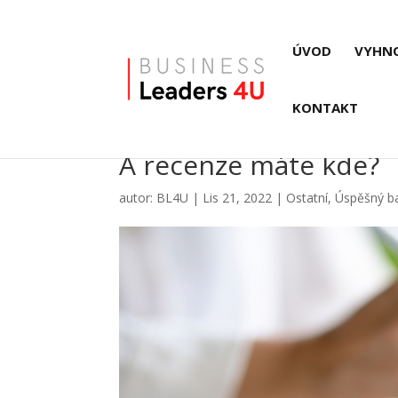
ÚVOD
VYHN
KONTAKT
A recenze máte kde?
autor:
BL4U
|
Lis 21, 2022
|
Ostatní
,
Úspěšný b