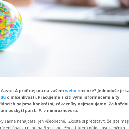
často. A proč nejsou na vašem
webu
recenze? Jednoduše je 
odu
o mlčenlivosti. Pracujeme s citlivými informacemi a ty
článcích nejsme konkrétní, zákazníky nejmenujeme. Za každo
nám poskytl pan L. P. v minirozhovoru.
y žádné nenajdete, jen všeobecné. Zkuste si představit, že jste maji
vrácení úpadku nebo na řízení společnosti, která půjde insolvenčním