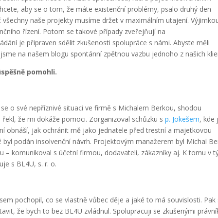
chcete, aby se o tom, že máte existenční problémy, psalo druhý den
oč všechny naše projekty musíme držet v maximálním utajení. Výjimko
enčního řízení. Potom se takové případy zveřejňují na
žádání je připraven sdělit zkušenosti spolupráce s námi. Abyste měli
ili jsme na našem blogu spontánní zpětnou vazbu jednoho z našich klie
úspěšně pomohli.
 se o své nepříznivé situaci ve firmě s Michalem Berkou, shodou
 řekl, že mi dokáže pomoci. Zorganizoval schůzku s
p. Jokešem
, kde
ní obnáší, jak ochránit mě jako jednatele před trestní a majetkovou
ž byl podán insolvenční návrh. Projektovým manažerem byl Michal Be
u – komunikoval s účetní firmou, dodavateli, zákazníky aj. K tomu v 
e s BL4U, s. r. o.
sem pochopil, co se vlastně vůbec děje a jaké to má souvislosti. Pak
stavit, že bych to bez BL4U zvládnul. Spolupracuji se zkušenými právní