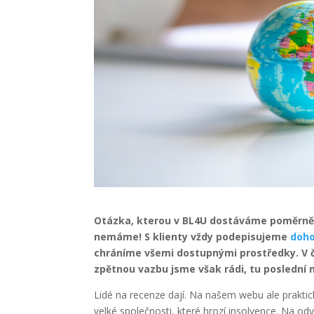
Otázka, kterou v BL4U dostáváme poměrně 
nemáme! S klienty vždy podepisujeme
doh
chráníme všemi dostupnými prostředky. V 
zpětnou vazbu jsme však rádi, tu poslední 
Lidé na recenze dají. Na našem webu ale praktick
velké společnosti, které hrozí insolvence. Na od