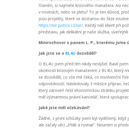
řízením, si najmete krizového manažera. Asi ne
v novinách, nebo se pletu? To je ten důvod, pr
jsou projekty, které se dostanou do fáze insolv
https://isir.justice.cz/isir/
. Každý náš klient při po
představu, jak delikátní je naše služba, uveřejn
Minirozhovor s panem L. P., kterému jsme 
Jak jste se o
BL4U
dozvěděl?
O BL4U jsem před tím nikdy neslyšel. Bavil jsem
okolností krizovým manažerem z BL4U, který mi
se dozvěděl, co vše mě čeká, co insolvenční říze
odpovědností. Následovaly 3 měsíce příprav, ne
který zároveň řešil ekonomickou stránku projekt
měl významnou právní kancelář, která spolupracuj
Jaké jste měl očekávání?
Žádné, z první schůzky jsem byl vyděšený, když j
ale začaly věci „třídit a rovnat“. Neumím si před