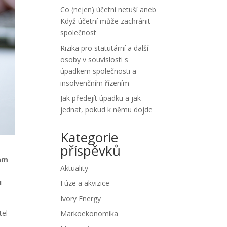
Co (nejen) účetní netuší aneb
Když účetní může zachránit
společnost
Rizika pro statutární a další
osoby v souvislosti s
úpadkem společnosti a
insolvenčním řízením
Jak předejít úpadku a jak
jednat, pokud k němu dojde
Kategorie
příspěvků
tam
Aktuality
u
Fúze a akvizice
Ivory Energy
tel
Markoekonomika