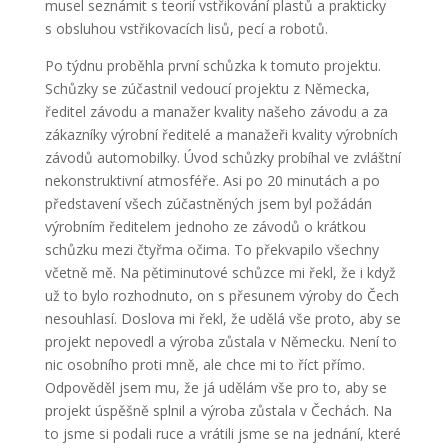
musel seznámit s teorií vstřikování plastů a prakticky
s obsluhou vstřikovacích lisů, pecí a robotů.
Po týdnu proběhla první schůzka k tomuto projektu.
Schůzky se zúčastnil vedoucí projektu z Německa,
ředitel závodu a manažer kvality našeho závodu a za
zákazníky výrobní ředitelé a manažeři kvality výrobních
závodů automobilky. Úvod schůzky probíhal ve zvláštní
nekonstruktivní atmosféře. Asi po 20 minutách a po
představení všech zúčastněných jsem byl požádán
výrobním ředitelem jednoho ze závodů o krátkou
schůzku mezi čtyřma očima. To překvapilo všechny
včetně mě. Na pětiminutové schůzce mi řekl, že i když
už to bylo rozhodnuto, on s přesunem výroby do Čech
nesouhlasí. Doslova mi řekl, že udělá vše proto, aby se
projekt nepovedl a výroba zůstala v Německu. Není to
nic osobního proti mně, ale chce mi to říct přímo.
Odpověděl jsem mu, že já udělám vše pro to, aby se
projekt úspěšně splnil a výroba zůstala v Čechách. Na
to jsme si podali ruce a vrátili jsme se na jednání, které