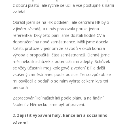
z oboru plastů, ale rychle se učil a vše postupně s námi
zvládal.
Obrátil jsem se na HR oddělení, ale centrální HR bylo
v jiném závodě, a u nás pracovala pouze jedna
referentka. Díky této paní jsme dostali hodně CV a
doporučení na nové zaměstnance. Měli jsme docela
štěstí, protože v jednom ze závodů v okolí končila
výroba a propouštěli část zaměstnanců. Denně jsme
měli několik schůzek s potenciálními adepty. Schůzek
se vždy účastnili moji kolegové z vedení BT a další
zkušený zaměstnanec podle pozice. Tento způsob se
mi osvědčil a podařilo se nám vybrat celkem kvalitní
personál.
Zapracování lidí našich lidí podle plánu a na finální
školení v Německu jsme byli připraveni.
Zajistit vybavení haly, kanceláří a sociálního
zázemí.