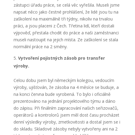
zástupci úřadu práce, se celá věc vyřešila. Museli jsme
napsat něco jako čestné prohlášení, že lidé jsou tu na
zaškolení na maximálně tři týdny, nikoliv na trvalou
práci, a jsou placeni z Čech. Třetina lidí, kteří dostali
výpověď, přestala chodit do práce a naši zaměstnanci
museli nastoupit na jejich místa. Ze zaškolení se stala
normální práce na 2 směny.
Vytvoření pojistných zásob pro transfer
výroby.
Celou dobu jsem byl německým kolegou, vedoucím
výroby, ujišťován, že zásoba na 4 měsíce se buduje, a
na konci června bude vyrobená. To bylo i oficiálně
prezentováno na jednání projektového týmu a dáno
do zápisu. Při finálním zapracování našich seřizovačů,
operátorů a kontrolorů jsem měl dost času procházet
denní výsledky výroby, zmetkovitosti a dostal jsem se i
do skladu. Skladové zásoby nebyly vytvořeny ani na 2