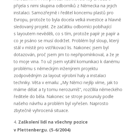
přijela s nimi skupina odborníků z Německa na jejich
instalaci. Samozřejmě i ředitel koncernu plastů pro
Evropu, protože to byla docela velká investice a hlavně
sledovaný projekt. Ze začátku odborníci pobíhající
s layoutem nevěděli, co s tím, protože papír je papír a
co je psáno se musí dodržet. Problém byl sloup, který
stál v místě pro vstřikovací lis. Nakonec jsem byl
dotazován, proč jsem jim to nepřipomínkoval, a že je
to moje vina. To už jsem vytáhl komunikaci k danému
problému s německým inženýrem projektu
zodpovědným za layout výrobní haly a instalaci
techniky. Věta v emailu: „My Němci nejlíp víme, jak to
máme dělat a ty tomu nerozumíš“, rozčílila německého
ředitele do běla. Nakonec se stroje posunuly podle
našeho návrhu a problém byl vyřešen. Naprosto
zbytečně vyhrocená situace.
Zaškolení lidí na všechny pozice
v Plettenbergu. (5-6/2004)