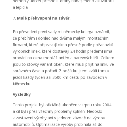
nemohly udržet přesnost dráhy nanášeného aktivátoru
a lepidla.
Malé překvapení na závěr.
Po převedení první sady mi německý kolega oznámil,
že přebírám i dohled nad dvěma malými montážními
firmami, které připravují okna přesně podle požadavků
výrobních linek, které dostávají 24 hodin předemFirma
provádí na okna montáž antén a barevných lišt. Celkem
jsou to stovky variant oken, které musí přijít na linku ve
správném čase a pořadí. Z počátku jsem kvůli tom,u
jezdil každý týden asi 3500 km cestu po závodech v
Německu.
Výsledky
Tento projekt byl oficiálně ukončen v srpnu roku 2004
a cíl byl i přes všechny problémy splněn. Nedošlo
k zastavení výroby ani v jednom závodě na výrobu
automobilů. Optimalizace výroby probíhala až do