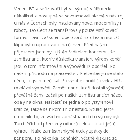
Vedení BT a seřizovači byli ve výrobě v Německu
několikrát a postupně se seznamovali hlavně s nástroji.
U nás v Čechách byly instalovány nové, moderní lisy i
roboty. Do Čech se transferovaly pouze vstřikovací
formy. Hlavní zaškolení operátorů na ořez a montáž
klipů bylo naplánováno na červen. Před našim
příjezdem jsem byl ujištěn ředitelem koncernu, že
zaměstnanci, kteří v důsledku transferu výroby končí,
jsou o tom informováni a výpovědi již obdrželi. Po
našem příchodu na pracoviště v Plettenbergu se stalo
něco, co jsem nečekal. Po výrobě chodil člověk z HR a
rozdával výpovědi. Zaměstnanci, kteří dostali výpověď,
převážně ženy, začali po našich zaměstnancích házet
obaly na okna. Naštěstí se jedná o polystyrenové
krabice, takže se nikomu nic nestalo. Situaci ještě
umocnilo to, že všichni zaměstnanci této výroby byli
Turci. Příchod předsedy odborů celou situaci ještě
vyhrotil. Naše zaměstnankyně utekly zpátky do
penzionu. Po několika jednáních, včetně diskuse se