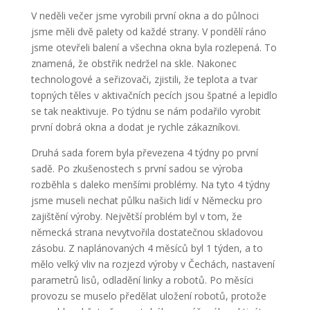
V neděli večer jsme vyrobili první okna a do půlnoci
jsme měli dvě palety od každé strany. V pondělí ráno
jsme otevřeli balení a všechna okna byla rozlepená. To
znamená, že obstřik nedržel na skle. Nakonec
technologové a seřizovači, zjistili, že teplota a tvar
topných těles v aktivačních pecích jsou špatné a lepidlo
se tak neaktivuje. Po týdnu se nám podařilo vyrobit
první dobrá okna a dodat je rychle zákazníkovi.
Druhá sada forem byla převezena 4 týdny po první
sadě. Po zkušenostech s první sadou se výroba
rozběhla s daleko menšími problémy. Na tyto 4 týdny
jsme museli nechat půlku našich lidí v Německu pro
zajištění výroby. Největší problém byl v tom, že
německá strana nevytvořila dostatečnou skladovou
zásobu. Z naplánovaných 4 měsíců byl 1 týden, a to
mělo velký vliv na rozjezd výroby v Čechách, nastavení
parametrů lisů, odladění linky a robotů. Po měsíci
provozu se muselo předělat uložení robotů, protože