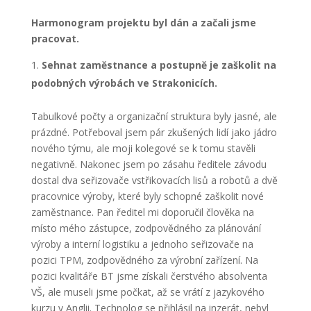
Harmonogram projektu byl dán a začali jsme
pracovat.
Sehnat zaměstnance a postupně je zaškolit na
podobných výrobách ve Strakonicích.
Tabulkové počty a organizační struktura byly jasné, ale
prázdné. Potřeboval jsem pár zkušených lidí jako jádro
nového týmu, ale moji kolegové se k tomu stavěli
negativně. Nakonec jsem po zásahu ředitele závodu
dostal dva seřizovače vstřikovacích lisů a robotů a dvě
pracovnice výroby, které byly schopné zaškolit nové
zaměstnance. Pan ředitel mi doporučil člověka na
místo mého zástupce, zodpovědného za plánování
výroby a interní logistiku a jednoho seřizovače na
pozici TPM, zodpovědného za výrobní zařízení. Na
pozici kvalitáře BT jsme získali čerstvého absolventa
VŠ, ale museli jsme počkat, až se vrátí z jazykového
kurzu v Anglii. Technolog se přihlásil na inzerát, nebyl