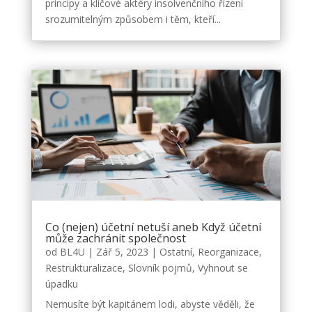
principy a klíčové aktéry insolvenčního řízení
srozumitelným způsobem i těm, kteří...
Co (nejen) účetní netuší aneb Když účetní
může zachránit společnost
od
BL4U
|
Zář 5, 2023
|
Ostatní
,
Reorganizace
,
Restrukturalizace
,
Slovník pojmů
,
Vyhnout se
úpadku
Nemusíte být kapitánem lodi, abyste věděli, že