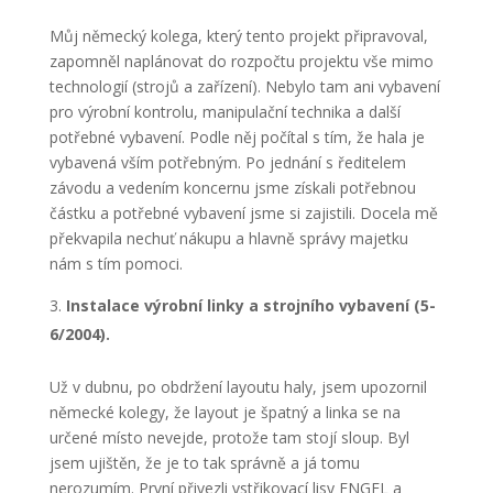
Můj německý kolega, který tento projekt připravoval,
zapomněl naplánovat do rozpočtu projektu vše mimo
technologií (strojů a zařízení). Nebylo tam ani vybavení
pro výrobní kontrolu, manipulační technika a další
potřebné vybavení. Podle něj počítal s tím, že hala je
vybavená vším potřebným. Po jednání s ředitelem
závodu a vedením koncernu jsme získali potřebnou
částku a potřebné vybavení jsme si zajistili. Docela mě
překvapila nechuť nákupu a hlavně správy majetku
nám s tím pomoci.
Instalace výrobní linky a strojního vybavení (5-
6/2004).
Už v dubnu, po obdržení layoutu haly, jsem upozornil
německé kolegy, že layout je špatný a linka se na
určené místo nevejde, protože tam stojí sloup. Byl
jsem ujištěn, že je to tak správně a já tomu
nerozumím. První přivezli vstřikovací lisy ENGEL a