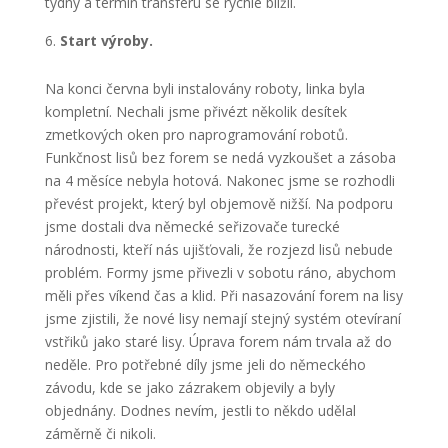
týdny a termín transferu se rychle blížil.
Start výroby.
Na konci června byli instalovány roboty, linka byla
kompletní. Nechali jsme přivézt několik desítek
zmetkových oken pro naprogramování robotů.
Funkčnost lisů bez forem se nedá vyzkoušet a zásoba
na 4 měsíce nebyla hotová. Nakonec jsme se rozhodli
převést projekt, který byl objemově nižší. Na podporu
jsme dostali dva německé seřizovače turecké
národnosti, kteří nás ujišťovali, že rozjezd lisů nebude
problém. Formy jsme přivezli v sobotu ráno, abychom
měli přes víkend čas a klid. Při nasazování forem na lisy
jsme zjistili, že nové lisy nemají stejný systém otevíraní
vstřiků jako staré lisy. Úprava forem nám trvala až do
neděle. Pro potřebné díly jsme jeli do německého
závodu, kde se jako zázrakem objevily a byly
objednány. Dodnes nevím, jestli to někdo udělal
záměrně či nikoli.