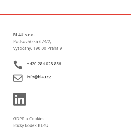
BL4U s.r.o.
Podkovářská 674/2,
Vysočany, 190 00 Praha 9

+420 284 028 886

info@bl4u.cz

GDPR a Cookies
Etický kodex BL4U